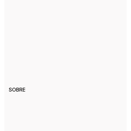
palma
da
sua
mão.
SOBRE
Vamos
celebrar
juntos